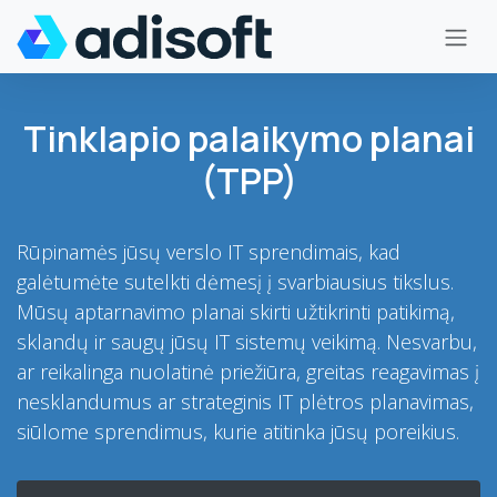
Pereiti prie turinio
Tinklapio palaikymo planai
(TPP)
Rūpinamės jūsų verslo IT sprendimais, kad
galėtumėte sutelkti dėmesį į svarbiausius tikslus.
Mūsų aptarnavimo planai skirti užtikrinti patikimą,
sklandų ir saugų jūsų IT sistemų veikimą. Nesvarbu,
ar reikalinga nuolatinė priežiūra, greitas reagavimas į
nesklandumus ar strateginis IT plėtros planavimas,
siūlome sprendimus, kurie atitinka jūsų poreikius.